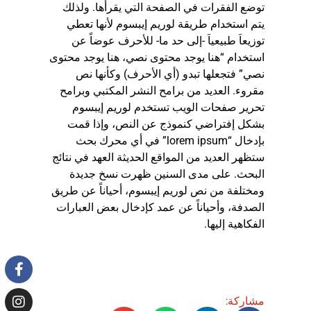
توضع الفقرات في الصفحة التي يقرأها. ولذلك
يتم استخدام طريقة لوريم إيبسوم لأنها تعطي
توزيعاَ طبيعياَ -إلى حد ما- للأحرف عوضاً عن
استخدام “هنا يوجد محتوى نصي، هنا يوجد محتوى
نصي” فتجعلها تبدو (أي الأحرف) وكأنها نص
مقروء. العديد من برامح النشر المكتبي وبرامح
تحرير صفحات الويب تستخدم لوريم إيبسوم
بشكل إفتراضي كنموذج عن النص، وإذا قمت
بإدخال “lorem ipsum” في أي محرك بحث
ستظهر العديد من المواقع الحديثة العهد في نتائج
البحث. على مدى السنين ظهرت نسخ جديدة
ومختلفة من نص لوريم إيبسوم، أحياناً عن طريق
الصدفة، وأحياناً عن عمد كإدخال بعض العبارات
الفكاهية إليها.
مشاركة: