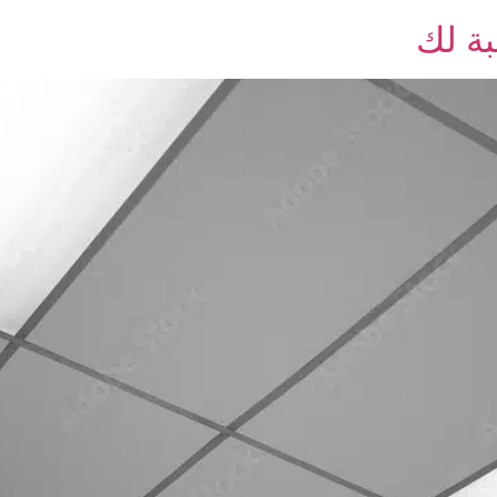
بة لك