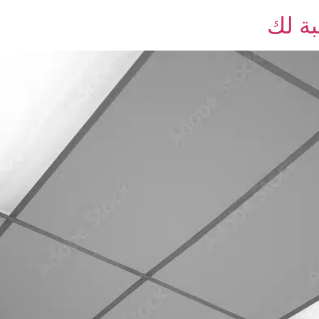
بة لك