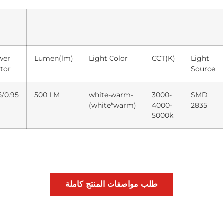
wer
Lumen(lm)
Light Color
CCT(K)
Light
tor
Source
5/0.95
500 LM
white-warm-
3000-
SMD
(white*warm)
4000-
2835
5000k
طلب مواصفات المنتج كاملة