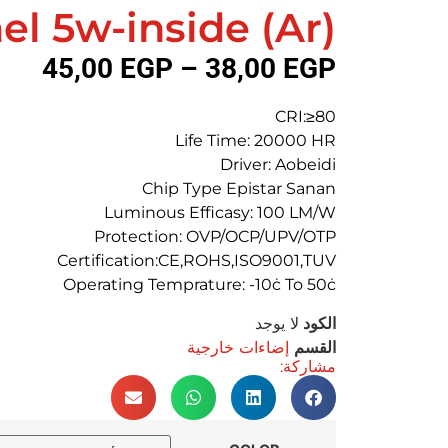
el 5w-inside (Ar)
45,00
EGP
–
38,00
EGP
CRI:≥80
Life Time: 20000 HR
Driver: Aobeidi
Chip Type Epistar Sanan
Luminous Efficasy: 100 LM/W
Protection: OVP/OCP/UPV/OTP
Certification:CE,ROHS,ISO9001,TUV
Operating Temprature: -10ċ To 50ċ
الكود
لا يوجد
القسم
إضاءات خارجية
مشاركة: